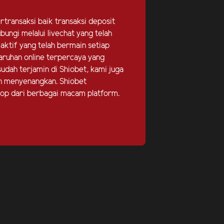
transaksi baik transaksi deposit
ungi melalui livechat yang telah
aktif yang telah bermain setiap
taruhan online terpercaya yang
ah terjamin di Shiobet, kami juga
n menyenangkan. Shiobet
top dari berbagai macam platform.