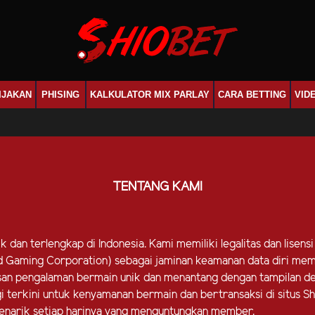
IJAKAN
PHISING
KALKULATOR MIX PARLAY
CARA BETTING
VID
TENTANG KAMI
ik dan terlengkap di Indonesia. Kami memiliki legalitas dan lisensi
aming Corporation) sebagai jaminan keamanan data diri member
san pengalaman bermain unik dan menantang dengan tampilan d
 terkini untuk kenyamanan bermain dan bertransaksi di situs Sh
narik setiap harinya yang menguntungkan member.