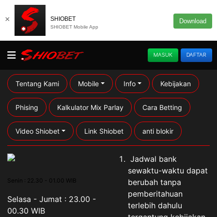
×
SHIOBET
Download
SHIOBET Mobile App
MASUK
DAFTAR
Tentang Kami
Mobile
Info
Kebijakan
Phising
Kalkulator Mix Parlay
Cara Betting
Video Shiobet
Link Shiobet
anti blokir
Jadwal bank
sewaktu-waktu dapat
Senin : 22.30 - 01.00 WIB
berubah tanpa
pemberitahuan
Selasa - Jumat : 23.00 -
terlebih dahulu
00.30 WIB