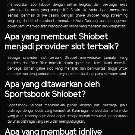
menyediakan sportsbook dengan pilihan lengkap dari berbagai jenis
olahraga dan odds yang kompetitif. Selain itu, Anda dapat merasakan
sensasi bermain di live casino dengan idnlive Shiobet yang streaming
langsung dari studio casino terkemuka di Asia. Dan bagi para penggemar
poker, kami menyediakan ruang poker online yang menarik dan kompetitif.
Apa yang membuat Shiobet
menjadi provider slot terbaik?
Sebagai provider slot terbaik, Shiobet menyediakan tampilan yang
modern dan fitur-fitur inovatif dalam game slot kami. Kami memiliki
berbagai pilihan game slot yang menarik dan berkualitas tinggi untuk
memberikan pengalaman bermain yang memukau bagi para Member kami.
Apa yang ditawarkan oleh
Sportsbook Shiobet?
Sportsbook Shiobet menawarkan pilihan lengkap dari berbagai jenis
olahraga dengan odds yang kompetitif. Kami juga menyediakan antarmuka
yang user-friendly agar Anda dapat dengan mudah menikmati pengalaman
taruhan olahraga yang seru dan menguntungkan.
Apa yang membuat idnlive