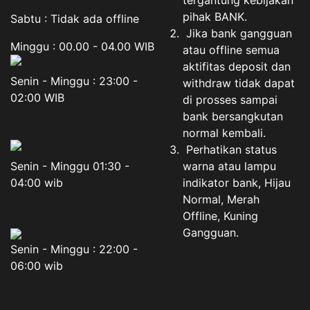
tergantung kebijakan
pihak BANK.
Sabtu : Tidak ada offline
Jika bank gangguan
Minggu : 00.00 - 04.00 WIB
atau offline semua
aktifitas deposit dan
Senin - Minggu : 23:00 -
withdraw tidak dapat
02:00 WIB
di prosses sampai
bank bersangkutan
normal kembali.
Perhatikan status
Senin - Minggu 01:30 -
warna atau lampu
04:00 wib
indikator bank, Hijau
Normal, Merah
Offline, Kuning
Gangguan.
Senin - Minggu : 22:00 -
06:00 wib